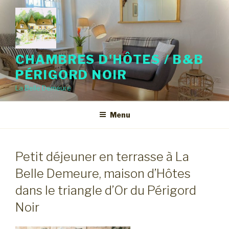
Skip
to
content
CHAMBRES D'HÔTES / B&B
PÉRIGORD NOIR
La Belle Demeure
Menu
Petit déjeuner en terrasse à La
Belle Demeure, maison d’Hôtes
dans le triangle d’Or du Périgord
Noir